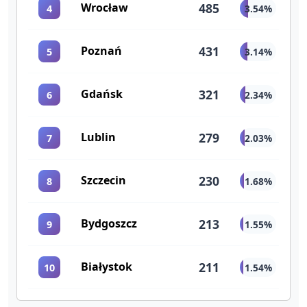
Wrocław
485
4
3.54%
Poznań
431
5
3.14%
Gdańsk
321
6
2.34%
Lublin
279
7
2.03%
Szczecin
230
8
1.68%
Bydgoszcz
213
9
1.55%
Białystok
211
10
1.54%