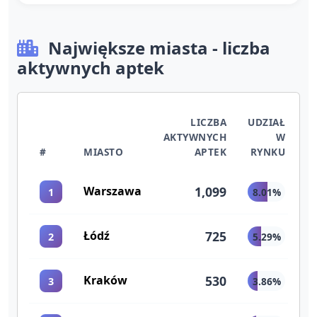
Największe miasta - liczba
aktywnych aptek
LICZBA
UDZIAŁ
AKTYWNYCH
W
#
MIASTO
APTEK
RYNKU
Warszawa
1,099
1
8.01%
Łódź
725
2
5.29%
Kraków
530
3
3.86%