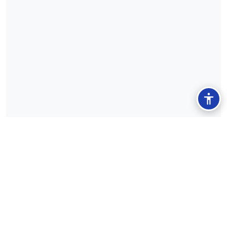
Zapisz się do newslettera
Otrzymuj najnowsze informacje o aptekach i promocjach