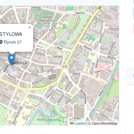
×
STYLOWA
Rynek 27
Leaflet
|
© OpenStreetMap