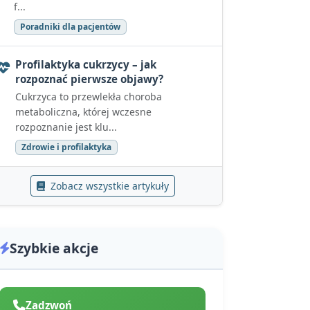
f...
Poradniki dla pacjentów
Profilaktyka cukrzycy – jak
rozpoznać pierwsze objawy?
Cukrzyca to przewlekła choroba
metaboliczna, której wczesne
rozpoznanie jest klu...
Zdrowie i profilaktyka
Zobacz wszystkie artykuły
Szybkie akcje
Zadzwoń