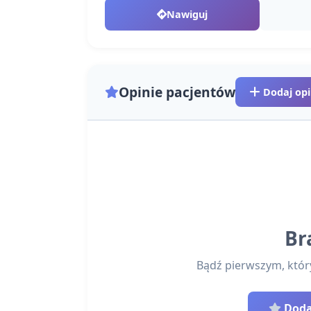
Nawiguj
Opinie pacjentów
Dodaj opi
Br
Bądź pierwszym, który 
Dodaj