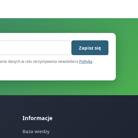
)
Zapisz się
nie danych w celu otrzymywania newslettera
Polityka
Informacje
Baza wiedzy