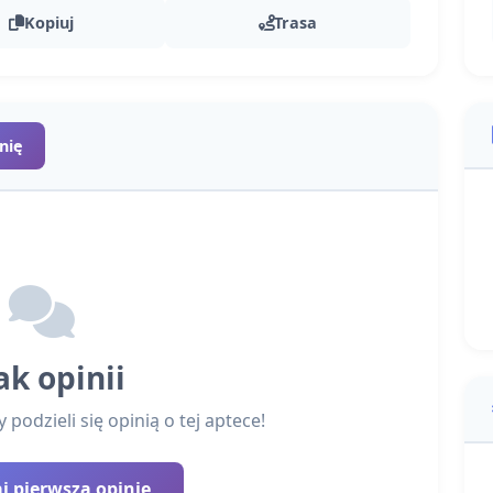
Kopiuj
Trasa
nię
ak opinii
podzieli się opinią o tej aptece!
 pierwszą opinię