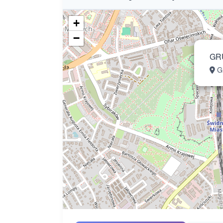
+
−
GR
Gr