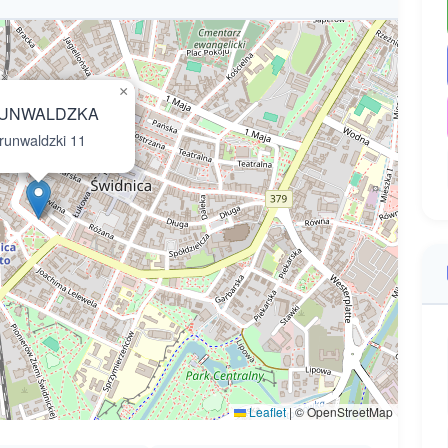
×
UNWALDZKA
unwaldzki 11
Leaflet
|
© OpenStreetMap