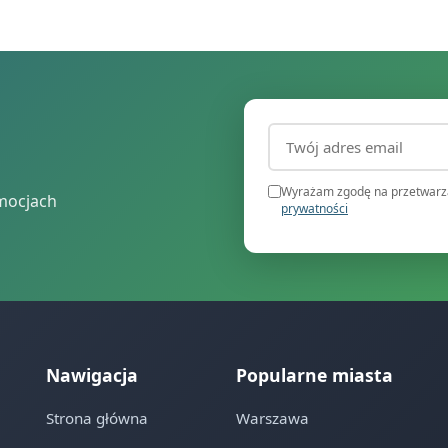
Adres email (wymagany
Wyrażam zgodę na przetwarza
mocjach
prywatności
Nawigacja
Popularne miasta
Strona główna
Warszawa