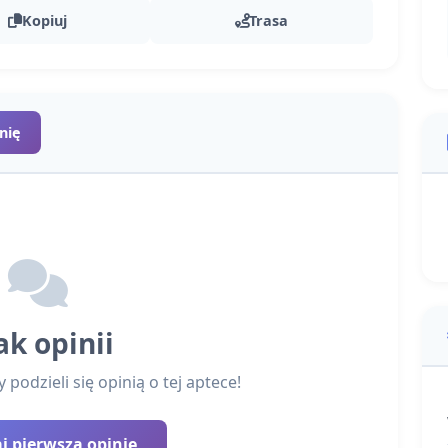
Kopiuj
Trasa
nię
ak opinii
podzieli się opinią o tej aptece!
 pierwszą opinię