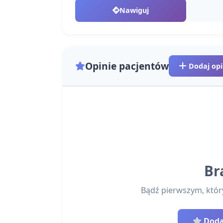
Nawiguj
Opinie pacjentów
Dodaj opi
Br
Bądź pierwszym, który 
Dodaj