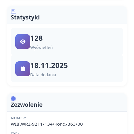
Statystyki
128
Wyświetleń
18.11.2025
Data dodania
Zezwolenie
NUMER:
WIIF.WR.I-9211/134/Konc./363/00
TYP: