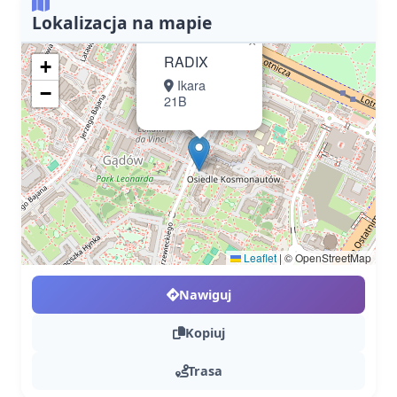
Lokalizacja na mapie
×
RADIX
+
Ikara
−
21B
Leaflet
|
© OpenStreetMap
Nawiguj
Kopiuj
Trasa