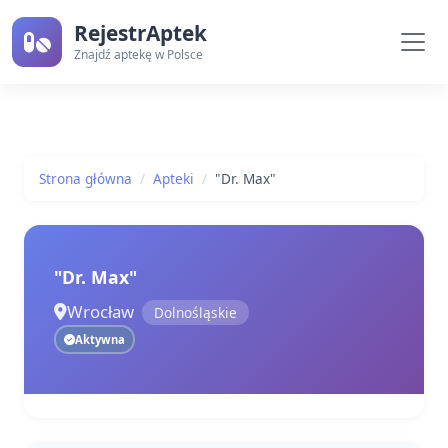
RejestrAptek
Znajdź aptekę w Polsce
Strona główna
Apteki
"Dr. Max"
"Dr. Max"
Wrocław
Dolnośląskie
Aktywna