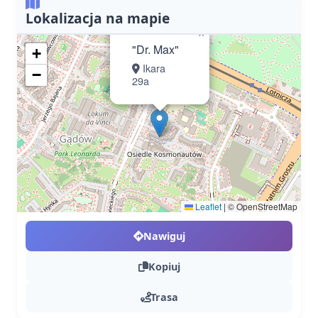
Lokalizacja na mapie
×
"Dr. Max"
+
Ikara
−
29a
Leaflet
|
© OpenStreetMap
Nawiguj
Kopiuj
Trasa