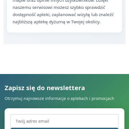
mapie oraz opinie innych użytkowników. Dzięki
naszemu serwisowi możesz szybko sprawdzić
dostępność apteki, zaplanować wizytę lub znaleźć
najbliższą aptekę dyżurną w Twojej okolicy.
Zapisz się do newslettera
Otrzymuj najnowsze informacje o aptekach i promocjach
Adres email (wymagany)