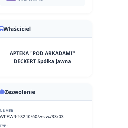
Właściciel
APTEKA "POD ARKADAMI"
DECKERT Spółka jawna
Zezwolenie
NUMER:
WIIF.WR-I-8240/60/zezw./33/03
TYP: