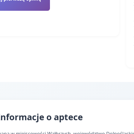
nformacje o aptece
wana w miejscowości Wałbrzych, województwo Dolnośląskie