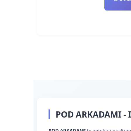
POD ARKADAMI - I
POD ARKADAMI
to apteka zlokalizo