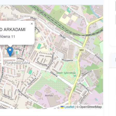
×
D ARKADAMI
łówna 11
Leaflet
|
© OpenStreetMap