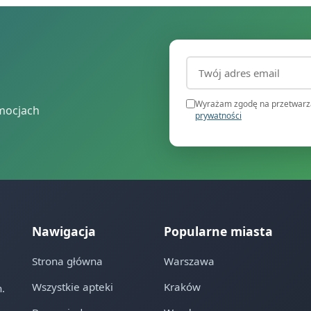
Adres email (wymagany
Wyrażam zgodę na przetwarza
mocjach
prywatności
Nawigacja
Popularne miasta
Strona główna
Warszawa
Wszystkie apteki
Kraków
.