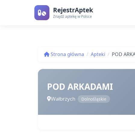
RejestrAptek
Znajdź aptekę w Polsce
Strona główna
Apteki
POD ARK
POD ARKADAMI
Wałbrzych
Dolnośląskie