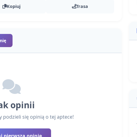
Kopiuj
Trasa
nię
ak opinii
podzieli się opinią o tej aptece!
 pierwszą opinię