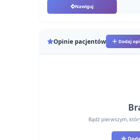
Nawiguj
Opinie pacjentów
Dodaj opi
Br
Bądź pierwszym, który 
Dodaj