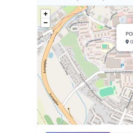
+
−
PO
G