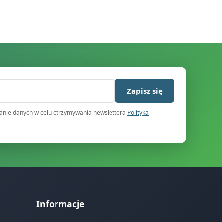
)
Zapisz się
nie danych w celu otrzymywania newslettera
Polityka
Informacje