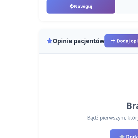
Nawiguj
Opinie pacjentów
Dodaj opi
Br
Bądź pierwszym, który 
Dodaj