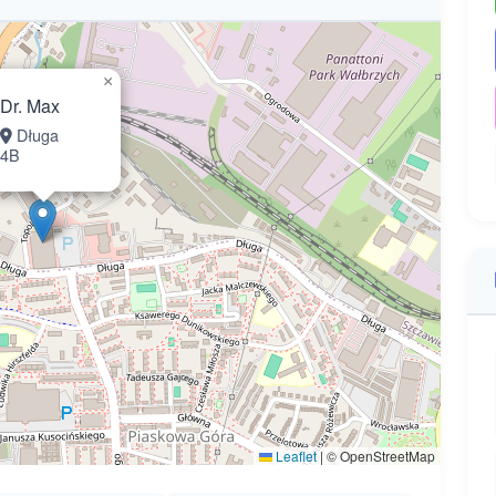
×
Dr. Max
Długa
4B
Leaflet
|
© OpenStreetMap