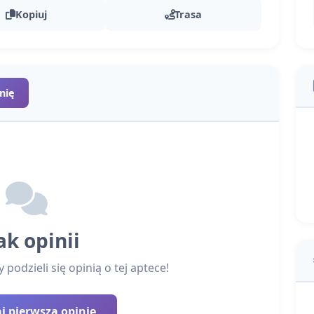
Kopiuj
Trasa
nię
ak opinii
podzieli się opinią o tej aptece!
 pierwszą opinię