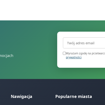
Adres email (wymagany
Wyrażam zgodę na przetwarza
mocjach
prywatności
Nawigacja
Popularne miasta