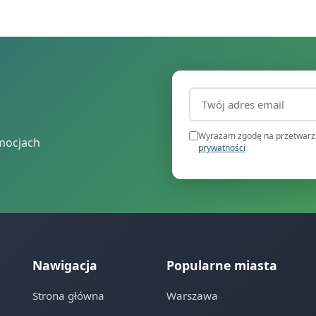
Adres email (wymagany
Wyrażam zgodę na przetwarza
mocjach
prywatności
Nawigacja
Popularne miasta
Strona główna
Warszawa