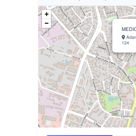
+
−
MEDI
Adam
124