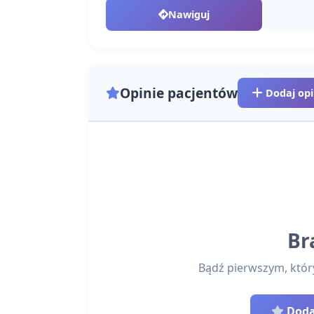
Nawiguj
Opinie pacjentów
Dodaj opi
Br
Bądź pierwszym, który 
Dodaj