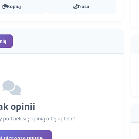
Kopiuj
Trasa
nię
ak opinii
podzieli się opinią o tej aptece!
 pierwszą opinię