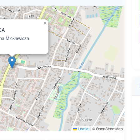
×
CA
a Mickiewicza
Leaflet
|
© OpenStreetMap