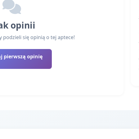
ak opinii
podzieli się opinią o tej aptece!
 pierwszą opinię