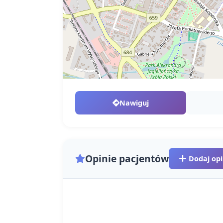
Nawiguj
Opinie pacjentów
Dodaj opi