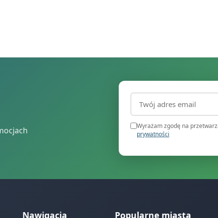
Adres email (wymagany
Wyrażam zgodę na przetwarza
mocjach
prywatności
Nawigacja
Popularne miasta