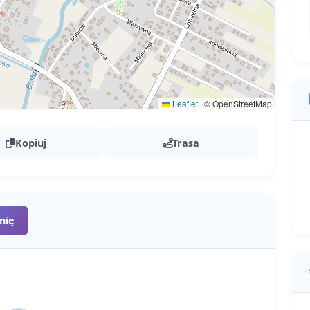
Leaflet
|
© OpenStreetMap
Kopiuj
Trasa
nię