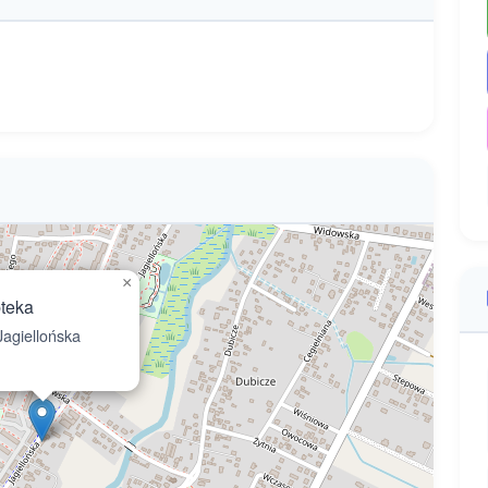
×
teka
agiellońska