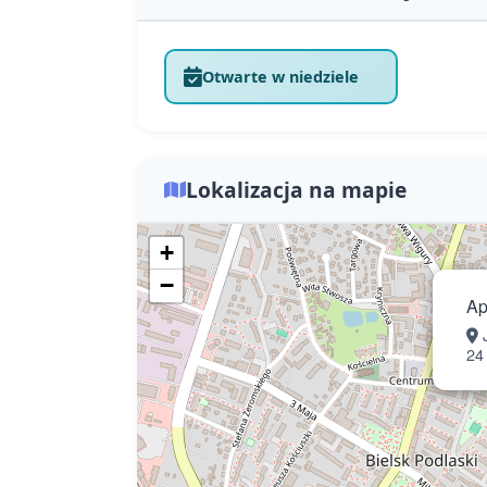
Otwarte w niedziele
Lokalizacja na mapie
+
−
Ap
J
24