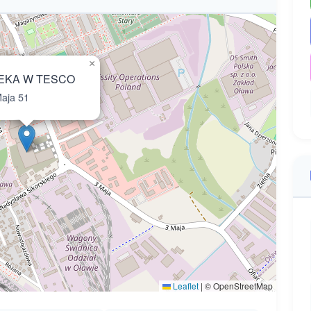
×
EKA W TESCO
aja 51
Leaflet
|
© OpenStreetMap