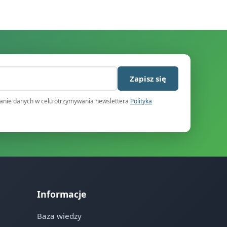
)
Zapisz się
nie danych w celu otrzymywania newslettera
Polityka
Informacje
Baza wiedzy