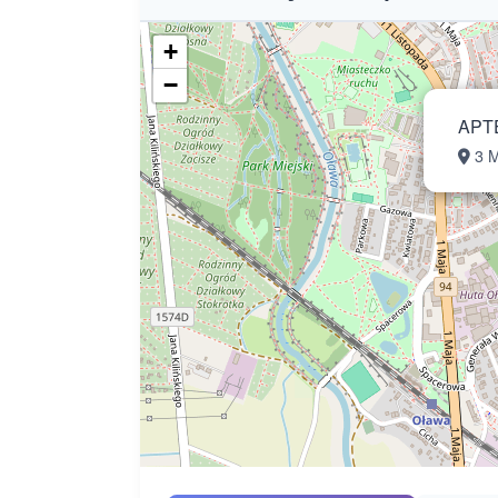
+
−
APT
3 M