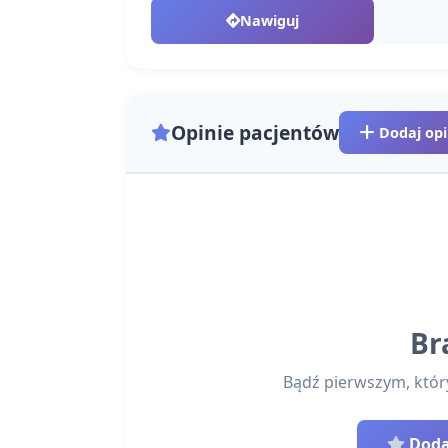
Nawiguj
Opinie pacjentów
Dodaj opi
Br
Bądź pierwszym, który 
Dodaj