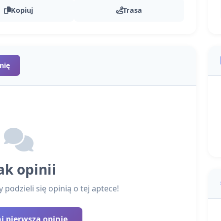
Kopiuj
Trasa
nię
ak opinii
podzieli się opinią o tej aptece!
 pierwszą opinię