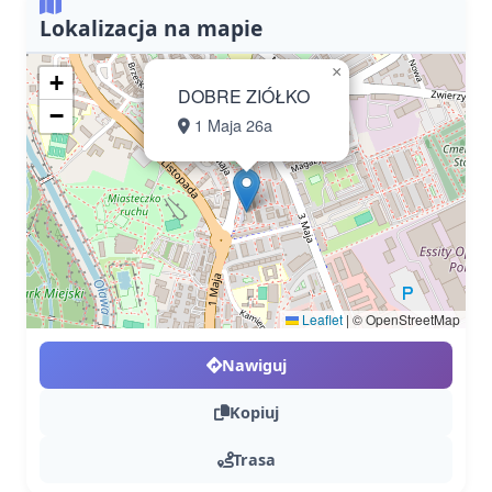
Lokalizacja na mapie
×
+
DOBRE ZIÓŁKO
−
1 Maja 26a
Leaflet
|
© OpenStreetMap
Nawiguj
Kopiuj
Trasa