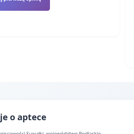
je o aptece
iejscowości Suwałki, województwo Podlaskie.