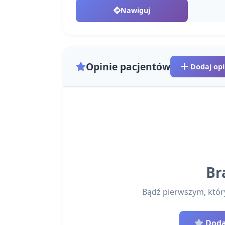
Nawiguj
Opinie pacjentów
Dodaj opi
Br
Bądź pierwszym, który 
Dodaj