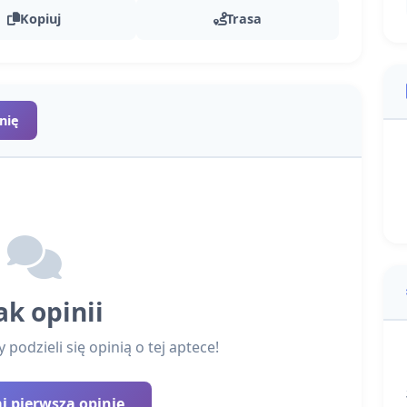
Kopiuj
Trasa
nię
ak opinii
podzieli się opinią o tej aptece!
 pierwszą opinię