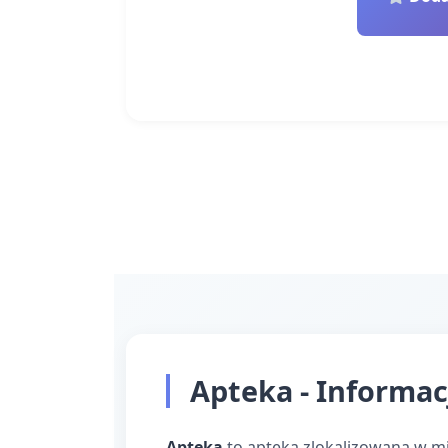
Apteka - Informac
Apteka
to apteka zlokalizowana w m