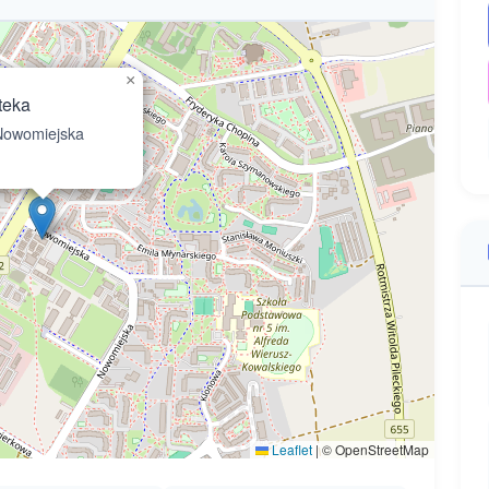
×
teka
owomiejska
Leaflet
|
© OpenStreetMap