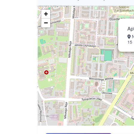
+
−
Ap
N
15