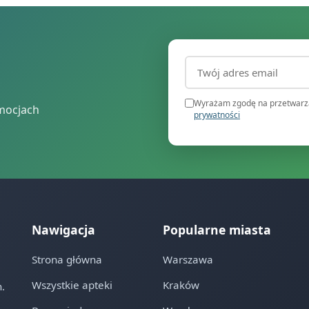
Adres email (wymagany
Wyrażam zgodę na przetwarza
mocjach
prywatności
Nawigacja
Popularne miasta
Strona główna
Warszawa
Wszystkie apteki
Kraków
.