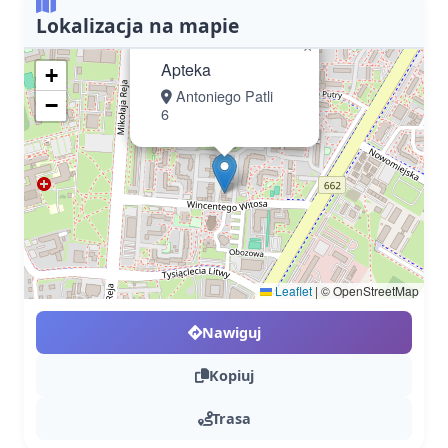
Lokalizacja na mapie
×
Apteka
+
Antoniego Patli
−
6
Leaflet
|
© OpenStreetMap
Nawiguj
Kopiuj
Trasa