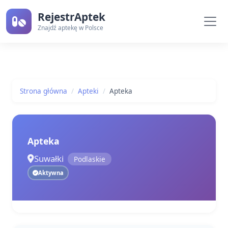
RejestrAptek
Znajdź aptekę w Polsce
Strona główna
Apteki
Apteka
Apteka
Suwałki
Podlaskie
Aktywna