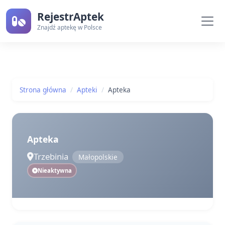
RejestrAptek
Znajdź aptekę w Polsce
Strona główna
Apteki
Apteka
Apteka
Trzebinia
Małopolskie
Nieaktywna