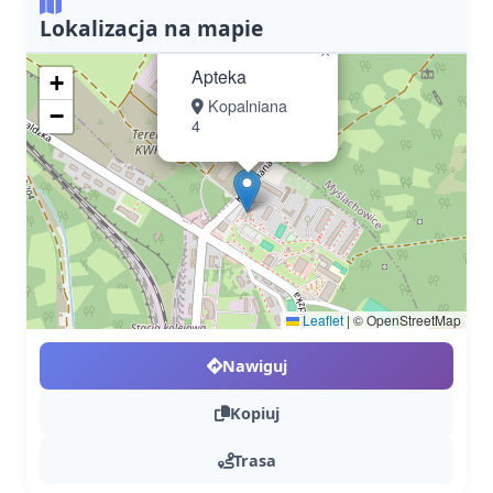
Lokalizacja na mapie
×
Apteka
+
Kopalniana
−
4
Leaflet
|
© OpenStreetMap
Nawiguj
Kopiuj
Trasa