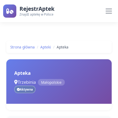
RejestrAptek
Znajdź aptekę w Polsce
Strona główna
Apteki
Apteka
Apteka
Trzebinia
Małopolskie
Aktywna