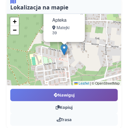
Lokalizacja na mapie
×
Apteka
+
Matejki
−
39
Leaflet
|
© OpenStreetMap
Nawiguj
Kopiuj
Trasa