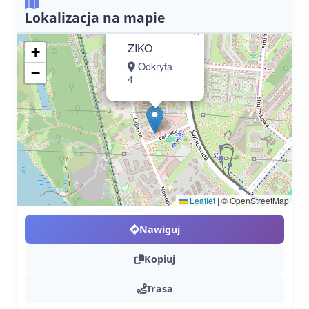
Lokalizacja na mapie
×
ZIKO
+
Odkryta
−
4
Leaflet
|
© OpenStreetMap
Nawiguj
Kopiuj
Trasa