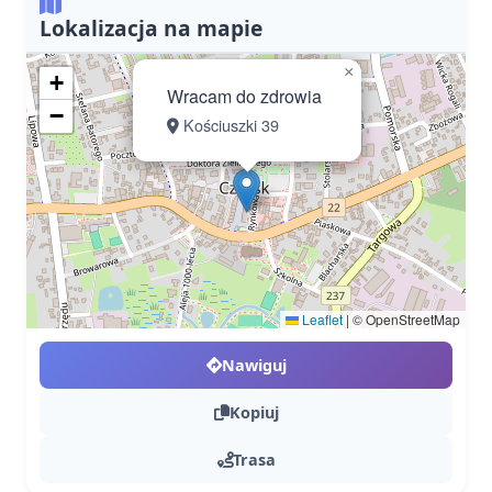
Lokalizacja na mapie
×
+
Wracam do zdrowia
−
Kościuszki 39
Leaflet
|
© OpenStreetMap
Nawiguj
Kopiuj
Trasa