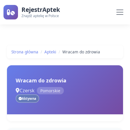
RejestrAptek
Znajdź aptekę w Polsce
Strona główna
Apteki
Wracam do zdrowia
Wracam do zdrowia
Czersk
Pomorskie
Aktywna