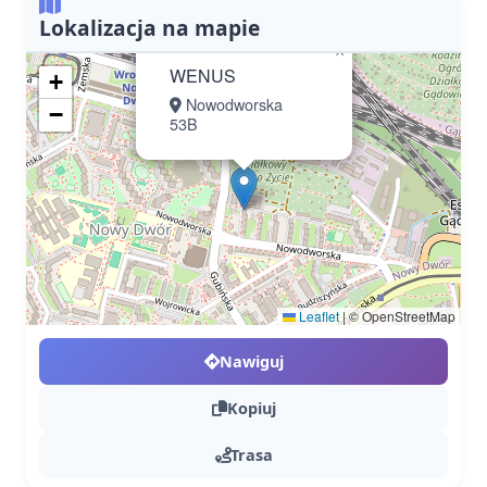
Lokalizacja na mapie
×
WENUS
+
Nowodworska
−
53B
Leaflet
|
© OpenStreetMap
Nawiguj
Kopiuj
Trasa