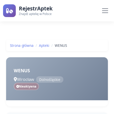
RejestrAptek
Znajdź aptekę w Polsce
Strona główna
Apteki
WENUS
WENUS
Wrocław
Dolnośląskie
Nieaktywna