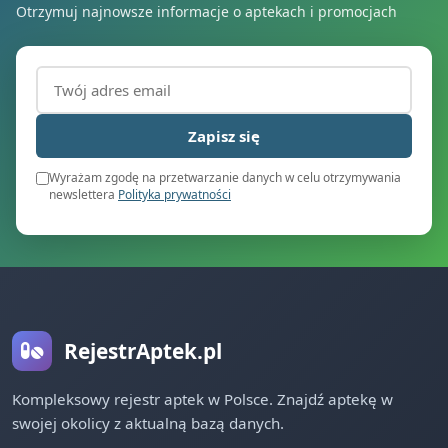
Otrzymuj najnowsze informacje o aptekach i promocjach
Adres email (wymagany)
Zapisz się
Wyrażam zgodę na przetwarzanie danych w celu otrzymywania
newslettera
Polityka prywatności
RejestrAptek.pl
Kompleksowy rejestr aptek w Polsce. Znajdź aptekę w
swojej okolicy z aktualną bazą danych.