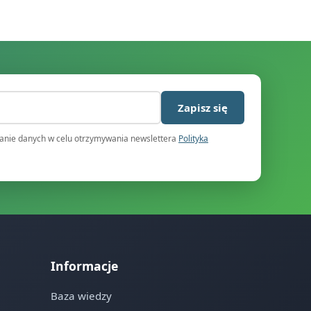
)
Zapisz się
nie danych w celu otrzymywania newslettera
Polityka
Informacje
Baza wiedzy