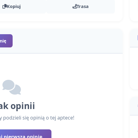
Kopiuj
Trasa
nię
ak opinii
podzieli się opinią o tej aptece!
 pierwszą opinię