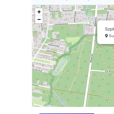
+
−
Szpit
Sue