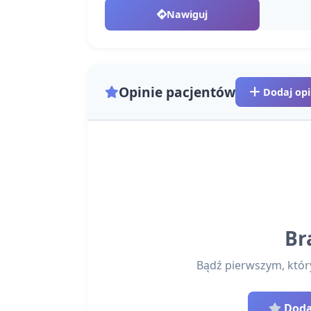
Nawiguj
Opinie pacjentów
Dodaj opi
Br
Bądź pierwszym, który 
Dodaj