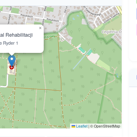
×
al Rehabilitacji
 Ryder 1
Leaflet
|
© OpenStreetMap