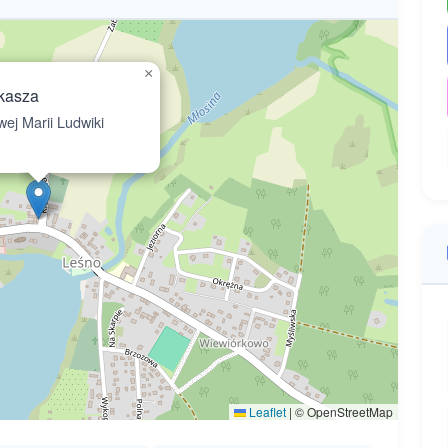
×
kasza
ej Marii Ludwiki
Leaflet
|
© OpenStreetMap