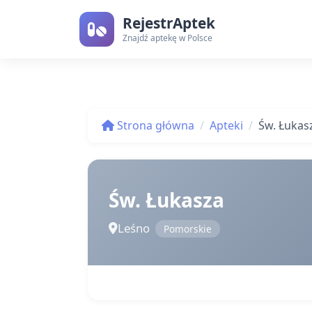
RejestrAptek
Znajdź aptekę w Polsce
Strona główna
Apteki
Św. Łukas
Św. Łukasza
Leśno
Pomorskie