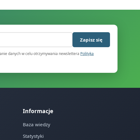
)
Zapisz się
nie danych w celu otrzymywania newslettera
Polityka
Informacje
Baza wiedzy
Statystyki