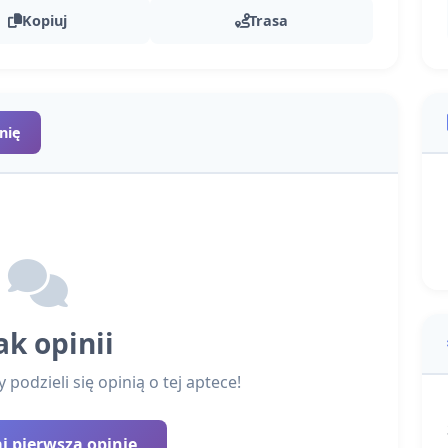
Kopiuj
Trasa
nię
ak opinii
podzieli się opinią o tej aptece!
 pierwszą opinię