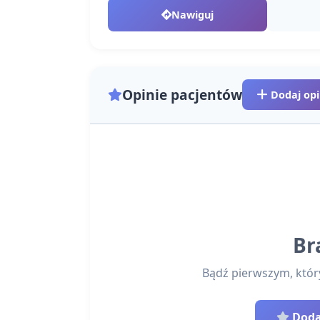
Nawiguj
Opinie pacjentów
Dodaj opi
Br
Bądź pierwszym, który 
Dodaj