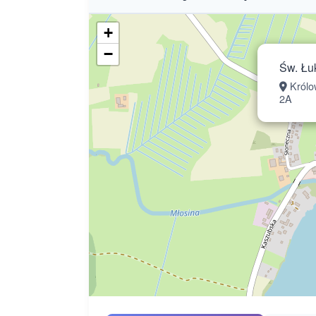
+
−
Św. Łu
Królow
2A