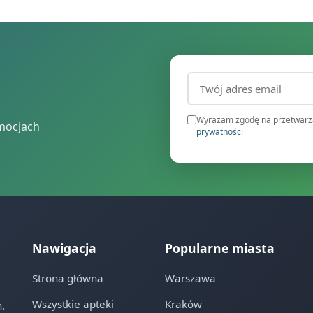
Adres email (wymagany
Wyrażam zgodę na przetwarza
mocjach
prywatności
Nawigacja
Popularne miasta
Strona główna
Warszawa
Wszystkie apteki
Kraków
.