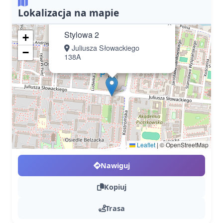
Lokalizacja na mapie
×
Stylowa 2
+
Juliusza Słowackiego
−
138A
Leaflet
|
© OpenStreetMap
Nawiguj
Kopiuj
Trasa