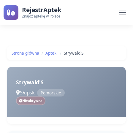
RejestrAptek
Znajdź aptekę w Polsce
Strona główna
Apteki
Strywald'S
Strywald'S
Słupsk
Pomorskie
Nieaktywna