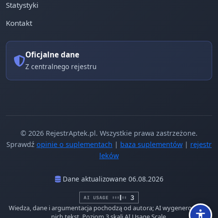
Statystyki
Kontakt
Oficjalne dane
Z centralnego rejestru
© 2026 RejestrAptek.pl. Wszystkie prawa zastrzeżone.
Sprawdź
opinie o suplementach
|
baza suplementów
|
rejestr
leków
Dane aktualizowane 06.08.2026
Wiedza, dane i argumentacja pochodzą od autora; AI wygenerowało z
nich tekst. Poziom 3 skali AI Usage Scale.