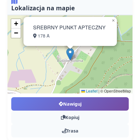
Lokalizacja na mapie
×
+
SREBRNY PUNKT APTECZNY
−
178 A
Leaflet
|
© OpenStreetMap
Nawiguj
Kopiuj
Trasa