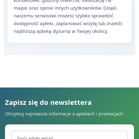
kontaktowe, godziny otwarcia, lokalizację na
mapie oraz opinie innych użytkowników. Dzięki
naszemu serwisowi możesz szybko sprawdzić
dostępność apteki, zaplanować wizytę lub znaleźć
najbliższą aptekę dyżurną w Twojej okolicy.
Zapisz się do newslettera
Otrzymuj najnowsze informacje o aptekach i promocjach
Adres email (wymagany)