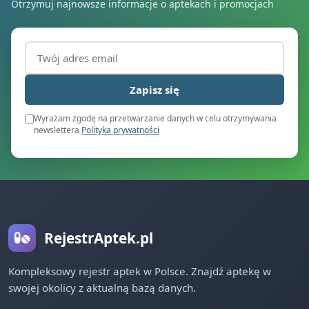
Otrzymuj najnowsze informacje o aptekach i promocjach
Adres email (wymagany)
Zapisz się
Wyrażam zgodę na przetwarzanie danych w celu otrzymywania
newslettera
Polityka prywatności
RejestrAptek.pl
Kompleksowy rejestr aptek w Polsce. Znajdź aptekę w
swojej okolicy z aktualną bazą danych.