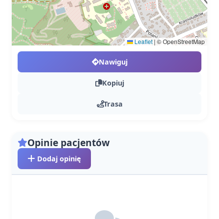
Leaflet
|
© OpenStreetMap
Nawiguj
Kopiuj
Trasa
Opinie pacjentów
Dodaj opinię