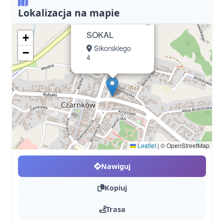
Lokalizacja na mapie
×
SOKAL
+
Sikorskiego
−
4
Leaflet
|
© OpenStreetMap
Nawiguj
Kopiuj
Trasa