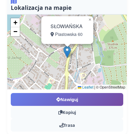
Lokalizacja na mapie
×
+
SŁOWIAŃSKA
−
Piastowska 60
Leaflet
|
© OpenStreetMap
Nawiguj
Kopiuj
Trasa