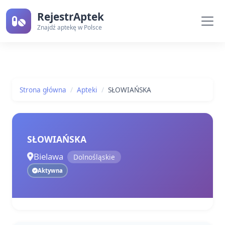
RejestrAptek
Znajdź aptekę w Polsce
Strona główna
Apteki
SŁOWIAŃSKA
SŁOWIAŃSKA
Bielawa
Dolnośląskie
Aktywna