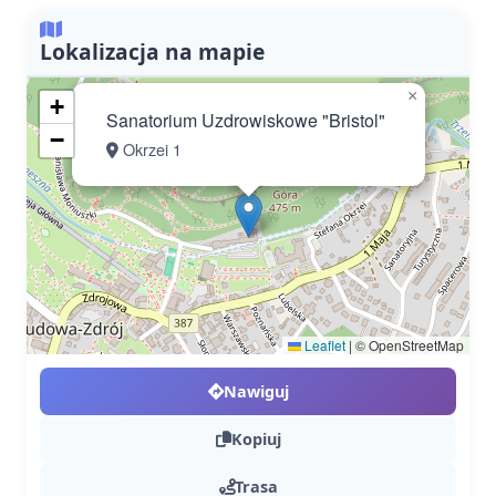
Lokalizacja na mapie
×
+
Sanatorium Uzdrowiskowe "Bristol"
−
Okrzei 1
Leaflet
|
© OpenStreetMap
Nawiguj
Kopiuj
Trasa