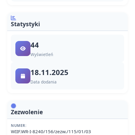
Statystyki
44
Wyświetleń
18.11.2025
Data dodania
Zezwolenie
NUMER:
WIIF.WR-I-8240/156/zezw./115/01/03