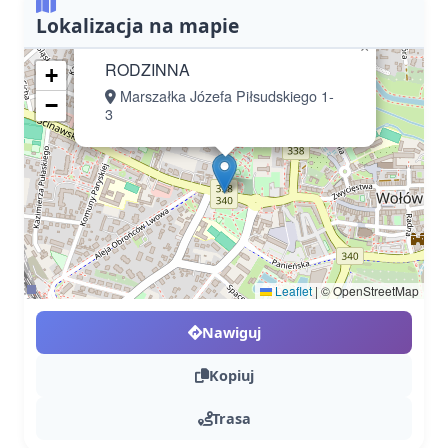
Lokalizacja na mapie
×
RODZINNA
+
Marszałka Józefa Piłsudskiego 1-
−
3
Leaflet
|
© OpenStreetMap
Nawiguj
Kopiuj
Trasa