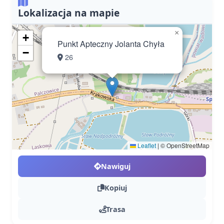
Lokalizacja na mapie
×
+
Punkt Apteczny Jolanta Chyła
−
26
Leaflet
|
© OpenStreetMap
Nawiguj
Kopiuj
Trasa