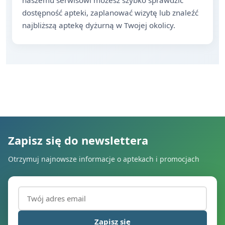
naszemu serwisowi możesz szybko sprawdzić
dostępność apteki, zaplanować wizytę lub znaleźć
najbliższą aptekę dyżurną w Twojej okolicy.
Zapisz się do newslettera
Otrzymuj najnowsze informacje o aptekach i promocjach
Adres email (wymagany)
Zapisz się