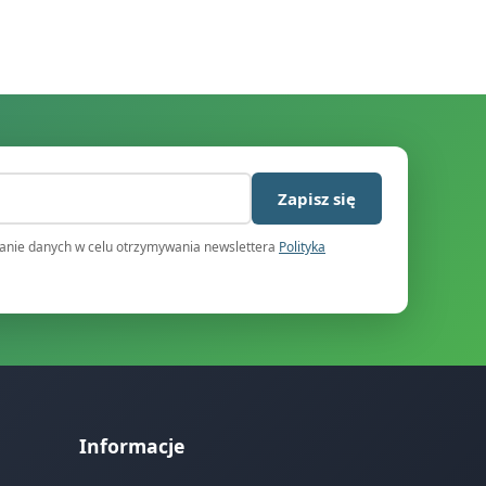
)
Zapisz się
nie danych w celu otrzymywania newslettera
Polityka
Informacje