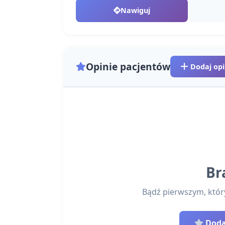
Nawiguj
Opinie pacjentów
Dodaj opi
Br
Bądź pierwszym, który 
Dodaj