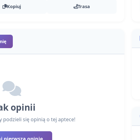
Kopiuj
Trasa
nię
ak opinii
podzieli się opinią o tej aptece!
 pierwszą opinię