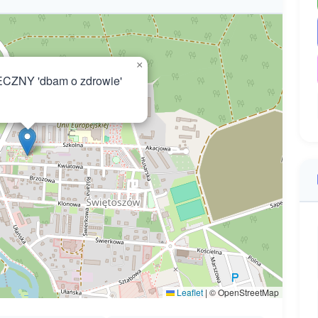
×
ZNY 'dbam o zdrowie'
Leaflet
|
© OpenStreetMap