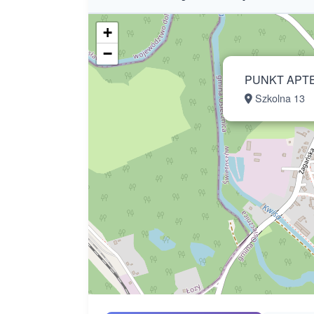
+
−
PUNKT APTEC
Szkolna 13