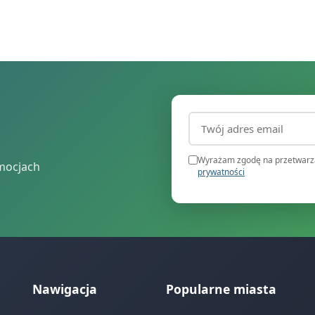
Adres email (wymagany
Wyrażam zgodę na przetwarza
mocjach
prywatności
Nawigacja
Popularne miasta