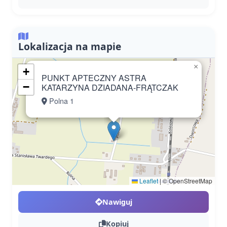
Lokalizacja na mapie
×
+
PUNKT APTECZNY ASTRA
−
KATARZYNA DZIADANA-FRĄTCZAK
Polna 1
Leaflet
|
© OpenStreetMap
Nawiguj
Kopiuj