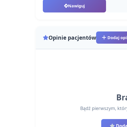
Nawiguj
Opinie pacjentów
Dodaj opi
Br
Bądź pierwszym, który 
Dodaj