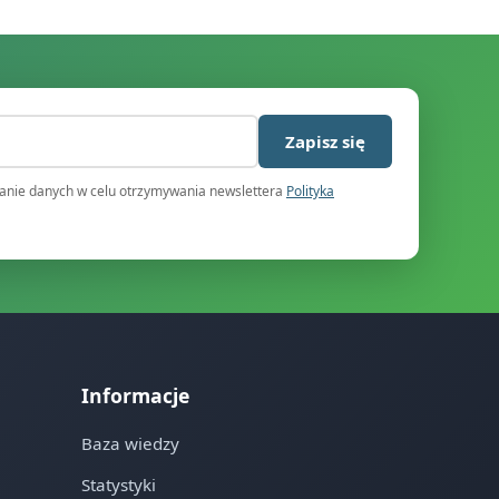
)
Zapisz się
nie danych w celu otrzymywania newslettera
Polityka
Informacje
Baza wiedzy
Statystyki