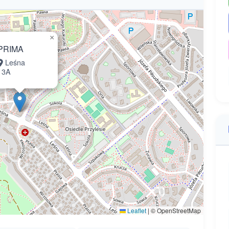
×
PRIMA
Leśna
13A
Leaflet
|
© OpenStreetMap