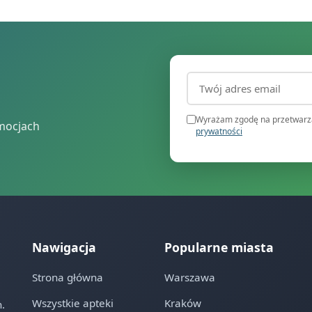
Adres email (wymagany
Wyrażam zgodę na przetwarza
mocjach
prywatności
Nawigacja
Popularne miasta
Strona główna
Warszawa
Wszystkie apteki
Kraków
.