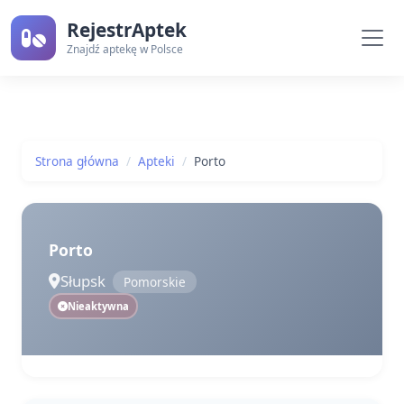
RejestrAptek
Znajdź aptekę w Polsce
Strona główna
Apteki
Porto
Porto
Słupsk
Pomorskie
Nieaktywna