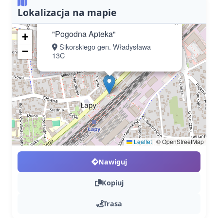
Lokalizacja na mapie
×
"Pogodna Apteka"
+
Sikorskiego gen. Władysława
−
13C
Leaflet
|
© OpenStreetMap
Nawiguj
Kopiuj
Trasa