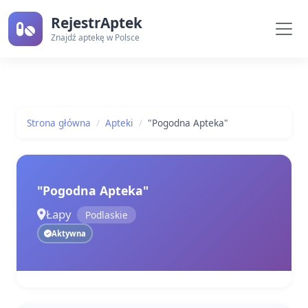
RejestrAptek
Znajdź aptekę w Polsce
Strona główna
Apteki
"Pogodna Apteka"
"Pogodna Apteka"
Łapy
Podlaskie
Aktywna