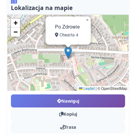
Lokalizacja na mapie
×
+
Po Zdrowie
−
Otwarta 4
Leaflet
|
© OpenStreetMap
Nawiguj
Kopiuj
Trasa