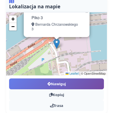
Lokalizacja na mapie
×
Piko 3
+
Bernarda Chrzanowskiego
−
3
Leaflet
|
© OpenStreetMap
Nawiguj
Kopiuj
Trasa