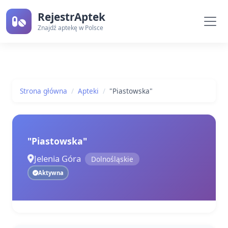
RejestrAptek
Znajdź aptekę w Polsce
Strona główna
Apteki
"Piastowska"
"Piastowska"
Jelenia Góra
Dolnośląskie
Aktywna