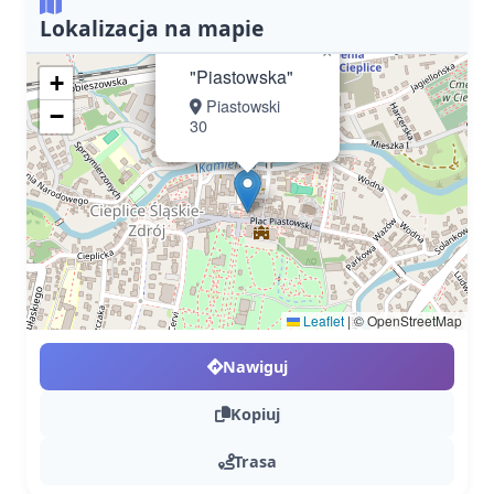
Lokalizacja na mapie
×
"Piastowska"
+
Piastowski
−
30
Leaflet
|
© OpenStreetMap
Nawiguj
Kopiuj
Trasa