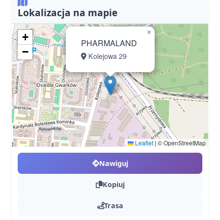
Lokalizacja na mapie
×
+
PHARMALAND
−
Kolejowa 29
Leaflet
|
© OpenStreetMap
Nawiguj
Kopiuj
Trasa