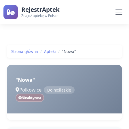
RejestrAptek
Znajdź aptekę w Polsce
Strona główna
Apteki
"Nowa"
"Nowa"
Polkowice
Dolnośląskie
Nieaktywna