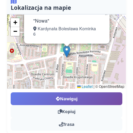
Lokalizacja na mapie
×
"Nowa"
+
Kardynała Bolesława Kominka
−
6
Leaflet
|
© OpenStreetMap
Nawiguj
Kopiuj
Trasa