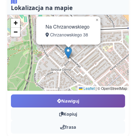
Lokalizacja na mapie
×
+
Na Chrzanowskiego
−
Chrzanowskiego 38
Leaflet
|
© OpenStreetMap
Nawiguj
Kopiuj
Trasa