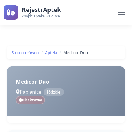
RejestrAptek
Znajdź aptekę w Polsce
Strona główna
Apteki
Medicor-Duo
Medicor-Duo
Pabianice
łódzkie
Nieaktywna