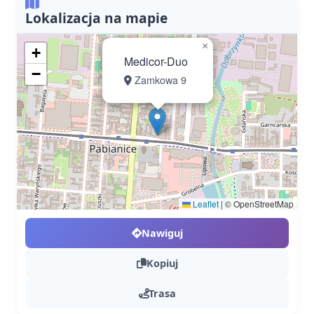
Lokalizacja na mapie
×
+
Medicor-Duo
−
Zamkowa 9
Leaflet
|
© OpenStreetMap
Nawiguj
Kopiuj
Trasa