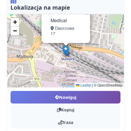
Lokalizacja na mapie
×
Medical
+
Dworcowa
−
17
Leaflet
|
© OpenStreetMap
Nawiguj
Kopiuj
Trasa