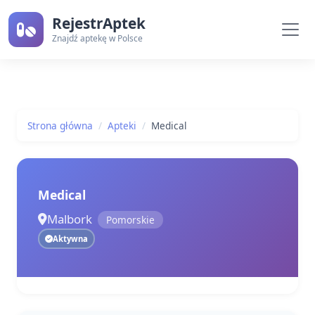
RejestrAptek
Znajdź aptekę w Polsce
Strona główna
Apteki
Medical
Medical
Malbork
Pomorskie
Aktywna