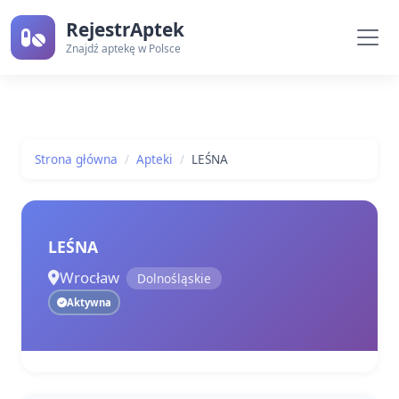
RejestrAptek
Znajdź aptekę w Polsce
Strona główna
Apteki
LEŚNA
LEŚNA
Wrocław
Dolnośląskie
Aktywna