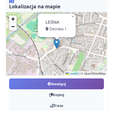
Lokalizacja na mapie
×
+
LEŚNA
−
Zatorska 1
Leaflet
|
© OpenStreetMap
Nawiguj
Kopiuj
Trasa