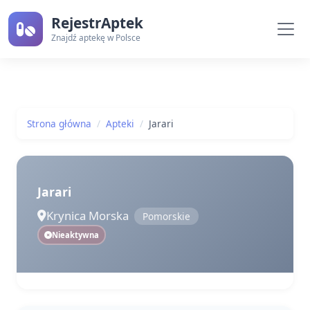
RejestrAptek
Znajdź aptekę w Polsce
Strona główna
Apteki
Jarari
Jarari
Krynica Morska
Pomorskie
Nieaktywna