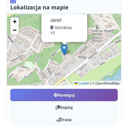
Lokalizacja na mapie
×
Jarari
+
Górników
−
15
Leaflet
|
© OpenStreetMap
Nawiguj
Kopiuj
Trasa