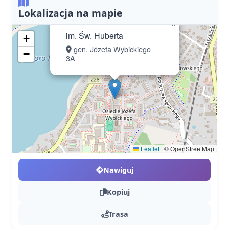
Lokalizacja na mapie
×
im. Św. Huberta
+
gen. Józefa Wybickiego
−
3A
Leaflet
|
© OpenStreetMap
Nawiguj
Kopiuj
Trasa