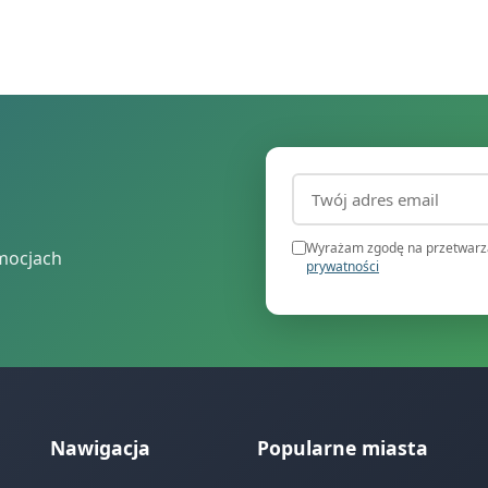
Adres email (wymagany
Wyrażam zgodę na przetwarza
mocjach
prywatności
Nawigacja
Popularne miasta