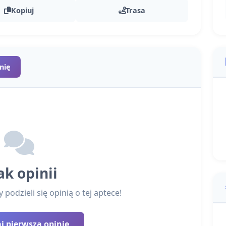
Kopiuj
Trasa
nię
ak opinii
podzieli się opinią o tej aptece!
 pierwszą opinię