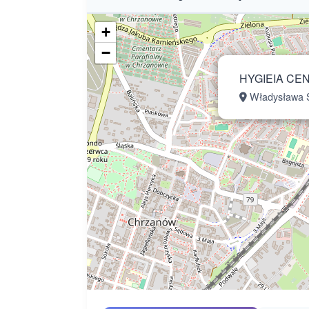
+
−
HYGIEIA CE
Władysława S