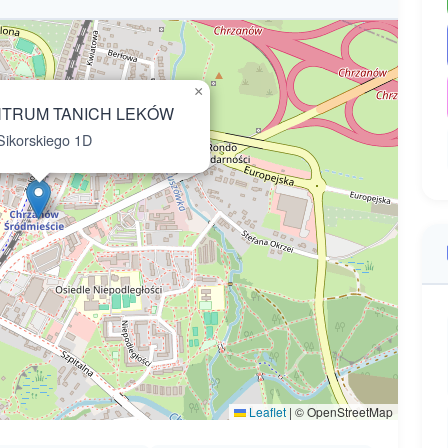
×
NTRUM TANICH LEKÓW
ikorskiego 1D
Leaflet
|
© OpenStreetMap