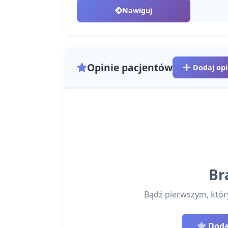
Nawiguj
Opinie pacjentów
Dodaj opi
Br
Bądź pierwszym, który 
Dodaj