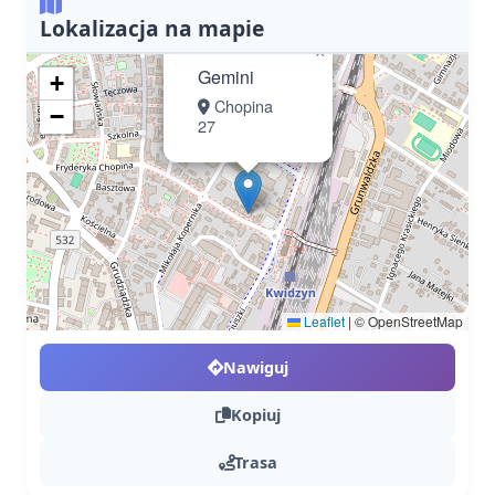
Lokalizacja na mapie
×
Gemini
+
Chopina
−
27
Leaflet
|
© OpenStreetMap
Nawiguj
Kopiuj
Trasa