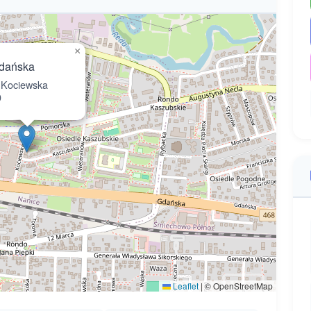
×
dańska
Kociewska
0
Leaflet
|
© OpenStreetMap