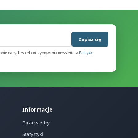
)
Zapisz się
nie danych w celu otrzymywania newslettera
Polityka
Informacje
Baza wiedzy
Statystyki