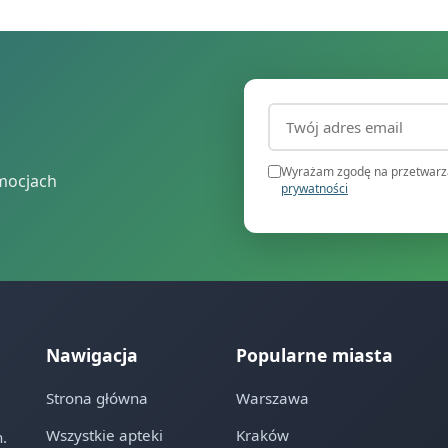
Adres email (wymagany
Wyrażam zgodę na przetwarza
mocjach
prywatności
Nawigacja
Popularne miasta
Strona główna
Warszawa
Wszystkie apteki
Kraków
.