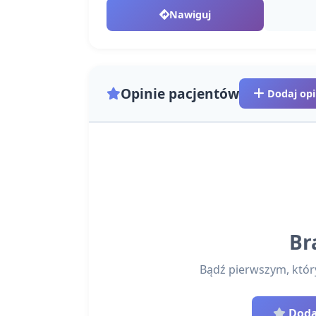
Nawiguj
Opinie pacjentów
Dodaj opi
Br
Bądź pierwszym, który 
Dodaj