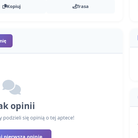
Kopiuj
Trasa
nię
ak opinii
podzieli się opinią o tej aptece!
 pierwszą opinię