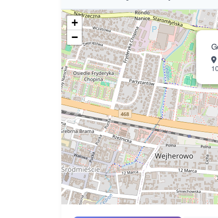
+
−
G
1