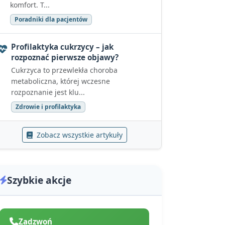
komfort. T...
Poradniki dla pacjentów
Profilaktyka cukrzycy – jak
rozpoznać pierwsze objawy?
Cukrzyca to przewlekła choroba
metaboliczna, której wczesne
rozpoznanie jest klu...
Zdrowie i profilaktyka
Zobacz wszystkie artykuły
Szybkie akcje
Zadzwoń